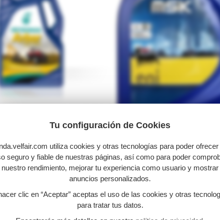
Tu configuración de Cookies
enda.velfair.com utiliza cookies y otras tecnologías para poder ofrecer
0
0
o seguro y fiable de nuestras páginas, así como para poder compro
r Freeze -38
Eni Aceite Hidráulico MSK 46
nuestro rendimiento, mejorar tu experiencia como usuario y mostrar
anuncios personalizados.
59,29 €
hacer clic en “Aceptar” aceptas el uso de las cookies y otras tecnolo
para tratar tus datos.