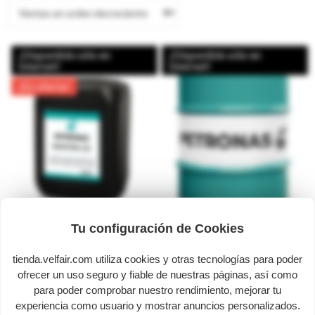
¡Disponible sólo en
¡Disponible sólo en
Internet!
Internet!
¡En oferta!
Tu configuración de Cookies
2
0
tienda.velfair.com utiliza cookies y otras tecnologías para poder
Petronas Hydraulic E 46
Petronas Hydraulic HV 46
ofrecer un uso seguro y fiable de nuestras páginas, así como
83,49 €
629,20 €
para poder comprobar nuestro rendimiento, mejorar tu
experiencia como usuario y mostrar anuncios personalizados.