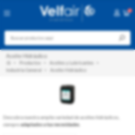
0
Aceite Hidráulico
Productos
Aceites y Lubricantes
Industria General
Aceite Hidráulico
Descubra nuestra amplia variedad de aceites hidráulicos,
siempre
adaptados
a tus necesidades
.