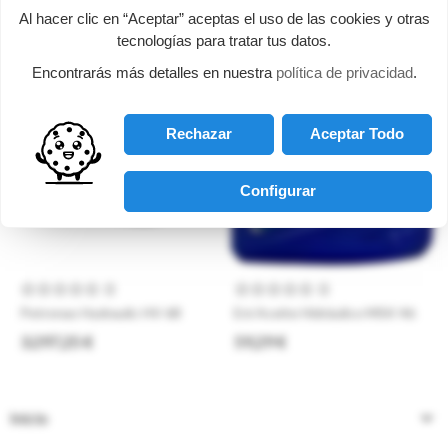
¡Disponible sólo en
Fuera de stock
Al hacer clic en “Aceptar” aceptas el uso de las cookies y otras
Internet!
tecnologías para tratar tus datos.
Encontrarás más detalles en nuestra
política de privacidad
.
Rechazar
Aceptar Todo
Configurar
0
0
Petronas Hydraulic HV 68
Eni Aceite Hidráulico MSK 46
3.297,25 €
59,29 €
Inicio