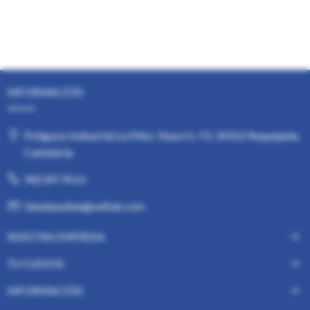
INFORMACIÓN
Polígono Industrial La Mies. Nave G-73. 39312 Requejada,
Cantabria.
942 89 74 61
tiendaonline@velfair.com
NUESTRA EMPRESA
TU CUENTA
INFORMACIÓN